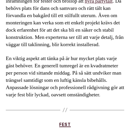
inramningen för fester och bröllop att
hyra partytält
. Då
behövs plats för dans och samvaro och rätt tält kan
förvandla en bakgård till ett stilfullt uterum. Även om
monteringen kan verka som ett enkelt projekt krävs det
dock erfarenhet för att det ska bli en säker och stabil
konstruktion. Men experterna ser till att varje detalj, från
väggar till taklinning, blir korrekt installerad.
En viktig aspekt att tänka på är hur mycket plats varje
gäst behöver. En generell tumregel är en kvadratmeter
per person vid sittande middag. På så sätt undviker man
trängsel samtidigt som en luftig känsla bibehålls.
Anpassade lösningar och professionell rådgivning gör att
varje fest blir lyckad, oavsett omständigheter.
Kategorier
FEST