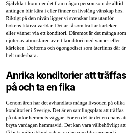
Självklart kommer det fram någon person som de alltid
antingen blir kära i eller finner en livslång vänskap hos.
Riktigt på den nivån ligger vi svenskar inte utanför
bokens fiktiva världar. Det är få som träffar kärleken
eller vänner via ett konditori. Däremot är det många som
njuter av atmosfären av ett konditori med vänner eller
kärleken. Dofterna och ögongodiset som återfinns där är
helt underbara.
Anrika konditorier att träffas
på och ta en fika
Genom åren har det avhandlats många livsöden på olika
konditorier i Sverige. Det är en samlingsplats att träffas
på utanför hemmets väggar. För en del är det en chans att
bryta vardagen hemmavid. Det kan vara välbehövligt att
få byta miljö ibland och vara den som blir serverad i