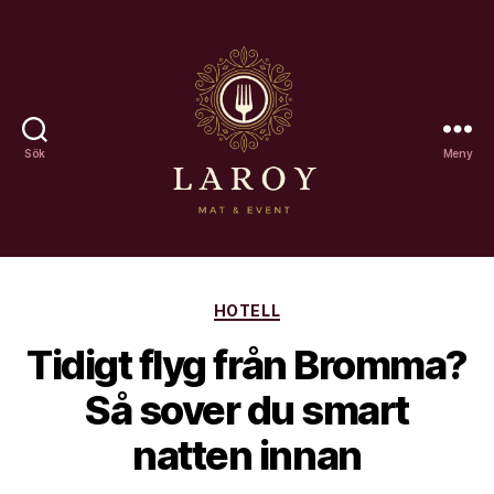
Sök
Meny
Laroy
Kategorier
HOTELL
Tidigt flyg från Bromma?
Så sover du smart
natten innan