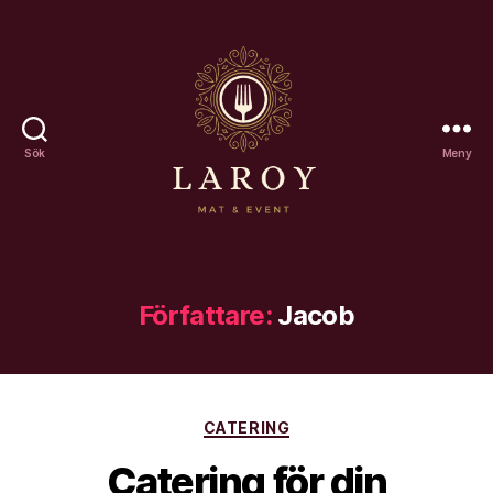
Sök
Meny
Laroy
Författare:
Jacob
Kategorier
CATERING
Catering för din