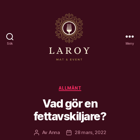
Sök
Meny
Laroy
Kategorier
ALLMÄNT
Vad gör en
fettavskiljare?
Av
Anna
28 mars, 2022
Inläggsförfattare
Inläggsdatum